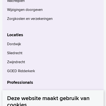
Wachttijden
Wijzigingen doorgeven
Zorgkosten en verzekeringen
Locaties
Dordwijk
Sliedrecht
Zwijndrecht
GOED Ridderkerk
Professionals
Verwijzers
Deze website maakt gebruik van
Wetenschappelijk onderzoek
cookies