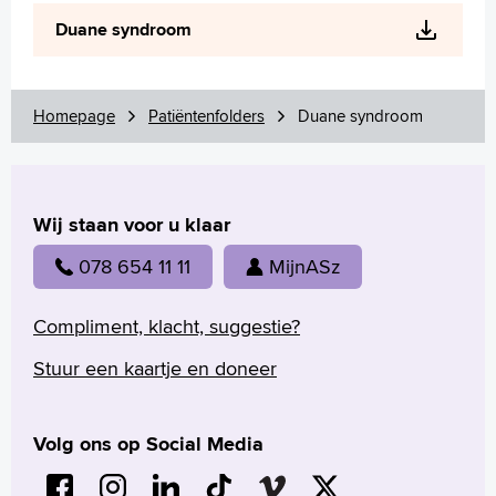
Wetenschappelijk onderzoek
Duane syndroom
+
Tekstgrootte A
Voorleesfunctie
Language
Homepage
Patiëntenfolders
Duane syndroom
Zoeken
English
Wij staan voor u klaar
Français
Polski
078 654 11 11
MijnASz
Türkçe
Arabisch
Compliment, klacht, suggestie?
Stuur een kaartje en doneer
Volg ons op Social Media