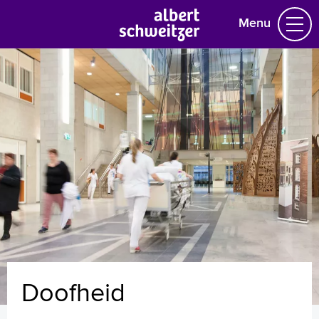
Menu
Homepage
Praktische informatie
Specialismen
Werken en leren
Medewerkers
Contact
MijnASz
Doofheid
Verwijzers