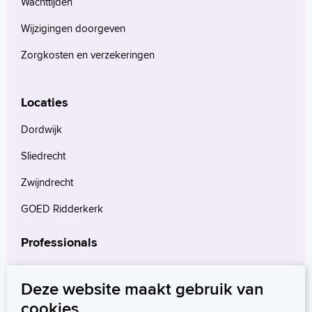
Wachttijden
Wijzigingen doorgeven
Zorgkosten en verzekeringen
Locaties
Dordwijk
Sliedrecht
Zwijndrecht
GOED Ridderkerk
Professionals
Verwijzers
Deze website maakt gebruik van
Wetenschappelijk onderzoek
cookies