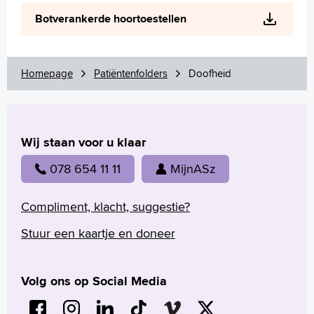
Wetenschappelijk onderzoek
Botverankerde hoortoestellen
+
Tekstgrootte A
Voorleesfunctie
Language
Homepage
Patiëntenfolders
Doofheid
Zoeken
English
Wij staan voor u klaar
Français
Polski
078 654 11 11
MijnASz
Türkçe
Arabisch
Compliment, klacht, suggestie?
Stuur een kaartje en doneer
Volg ons op Social Media