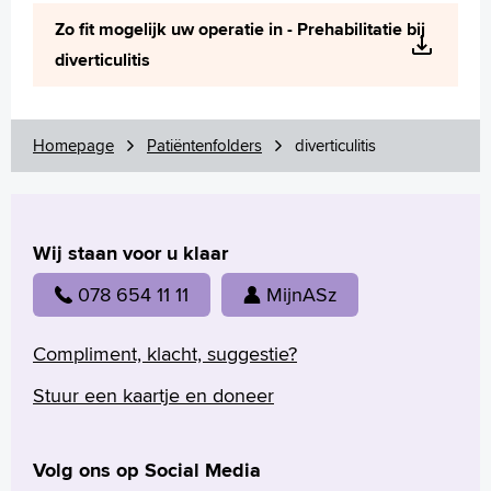
Wetenschappelijk onderzoek
Zo fit mogelijk uw operatie in - Prehabilitatie bij
+
Tekstgrootte A
diverticulitis
Voorleesfunctie
Language
Zoeken
Homepage
Patiëntenfolders
diverticulitis
English
Français
Wij staan voor u klaar
Polski
Türkçe
078 654 11 11
MijnASz
Arabisch
Compliment, klacht, suggestie?
Stuur een kaartje en doneer
Volg ons op Social Media