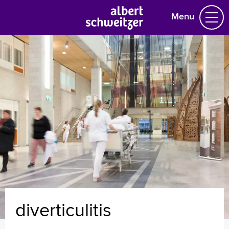
Menu
Homepage
Praktische informatie
Specialismen
Werken en leren
Medewerkers
Contact
MijnASz
diverticulitis
Verwijzers