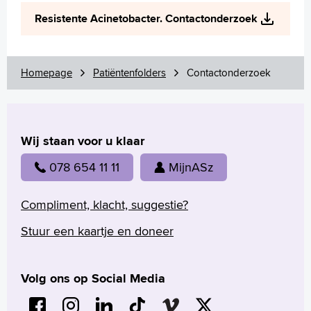
Wetenschappelijk onderzoek
Resistente Acinetobacter. Contactonderzoek
+
Tekstgrootte A
Voorleesfunctie
Language
Homepage
Patiëntenfolders
Contactonderzoek
Zoeken
English
Wij staan voor u klaar
Français
Polski
078 654 11 11
MijnASz
Türkçe
Arabisch
Compliment, klacht, suggestie?
Stuur een kaartje en doneer
Volg ons op Social Media