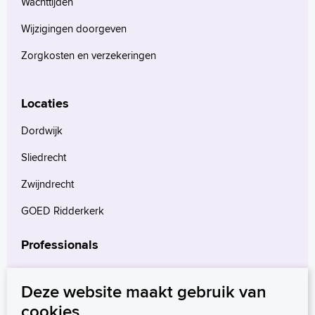
Wachttijden
Wijzigingen doorgeven
Zorgkosten en verzekeringen
Locaties
Dordwijk
Sliedrecht
Zwijndrecht
GOED Ridderkerk
Professionals
Verwijzers
Deze website maakt gebruik van
Wetenschappelijk onderzoek
cookies