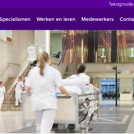
Tekstgrootte
English
Specialismen
Werken en leren
Medewerkers
Conta
Françai
Polski
Türkçe
Arabisc