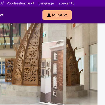
+
 A
Voorleesfunctie
Language
Zoeken
ct
MijnASz
s
h