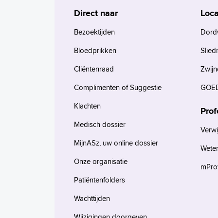
Direct naar
Loca
Bezoektijden
Dord
Bloedprikken
Slied
Cliëntenraad
Zwijn
Complimenten of Suggestie
GOED
Klachten
Prof
Medisch dossier
Verwi
MijnASz, uw online dossier
Wete
Onze organisatie
mProv
Patiëntenfolders
Wachttijden
Wijzigingen doorgeven