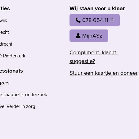
ties
Wij staan voor u klaar
078 654 11 11
wijk
recht
MijnASz
drecht
Compliment, klacht,
 Ridderkerk
suggestie?
essionals
Stuur een kaartje en doneer
jzers
nschappelijk onderzoek
e. Verder in zorg.