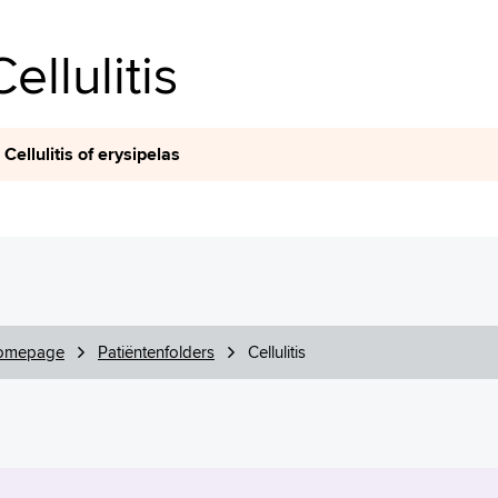
Cellulitis
Cellulitis of erysipelas
omepage
Patiëntenfolders
Cellulitis