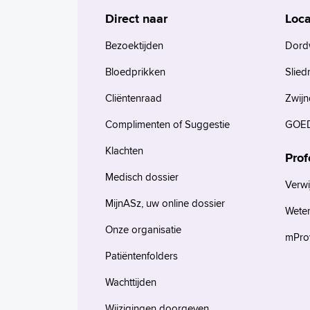
Direct naar
Loca
Bezoektijden
Dord
Bloedprikken
Slied
Cliëntenraad
Zwijn
Complimenten of Suggestie
GOED
Klachten
Prof
Medisch dossier
Verwi
MijnASz, uw online dossier
Wete
Onze organisatie
mProv
Patiëntenfolders
Wachttijden
Wijzigingen doorgeven