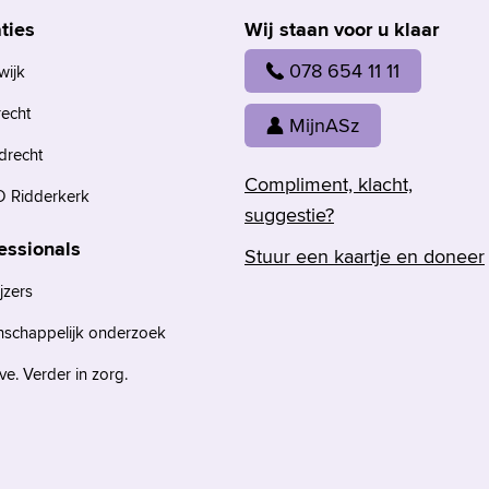
ties
Wij staan voor u klaar
078 654 11 11
wijk
recht
MijnASz
drecht
Compliment, klacht,
 Ridderkerk
suggestie?
essionals
Stuur een kaartje en doneer
jzers
nschappelijk onderzoek
e. Verder in zorg.