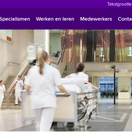
Tekstgrootte
English
Specialismen
Werken en leren
Medewerkers
Conta
Françai
Polski
Türkçe
Arabisc