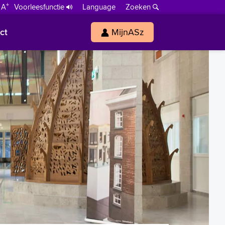
+
 A
Voorleesfunctie
Language
Zoeken
ct
MijnASz
s
h