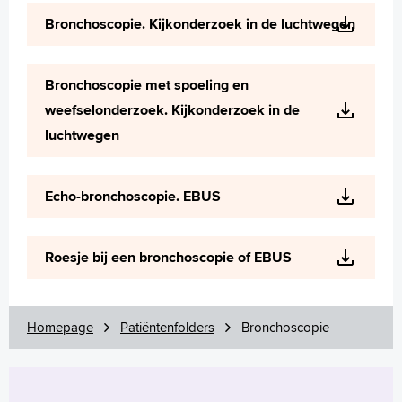
Wetenschappelijk onderzoek
Bronchoscopie. Kijkonderzoek in de luchtwegen
+
Tekstgrootte A
Voorleesfunctie
Bronchoscopie met spoeling en
Language
weefselonderzoek. Kijkonderzoek in de
Zoeken
luchtwegen
English
Français
Echo-bronchoscopie. EBUS
Polski
Türkçe
Roesje bij een bronchoscopie of EBUS
Arabisch
Homepage
Patiëntenfolders
Bronchoscopie