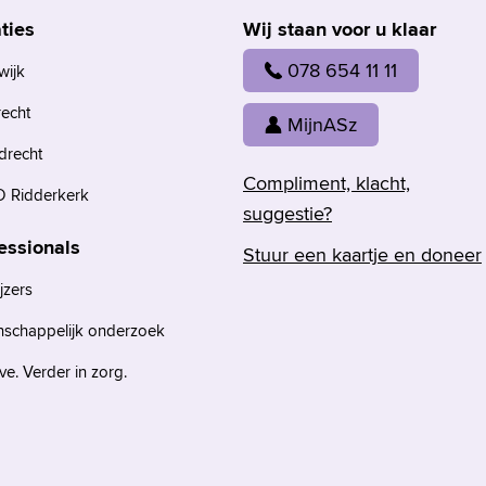
ties
Wij staan voor u klaar
078 654 11 11
wijk
recht
MijnASz
drecht
Compliment, klacht,
 Ridderkerk
suggestie?
essionals
Stuur een kaartje en doneer
jzers
nschappelijk onderzoek
e. Verder in zorg.