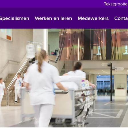
Tekstgrootte
English
Specialismen
Werken en leren
Medewerkers
Conta
Françai
Polski
Türkçe
Arabisc