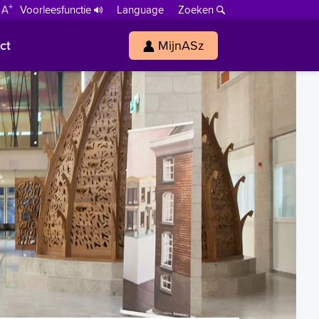
+
 A
Voorleesfunctie
Language
Zoeken
ct
MijnASz
s
h