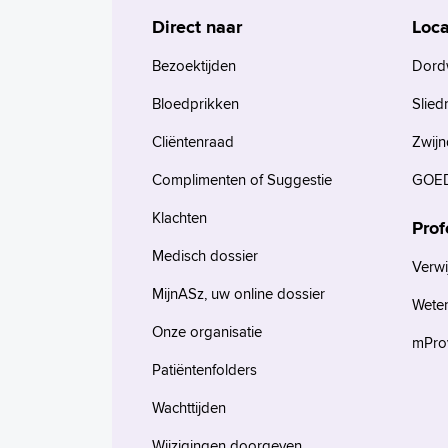
Direct naar
Loca
Bezoektijden
Dord
Bloedprikken
Slied
Cliëntenraad
Zwijn
Complimenten of Suggestie
GOED
Klachten
Prof
Medisch dossier
Verwi
MijnASz, uw online dossier
Wete
Onze organisatie
mProv
Patiëntenfolders
Wachttijden
Wijzigingen doorgeven