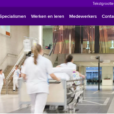
Tekstgrootte
English
Specialismen
Werken en leren
Medewerkers
Conta
Françai
Polski
Türkçe
Arabisc