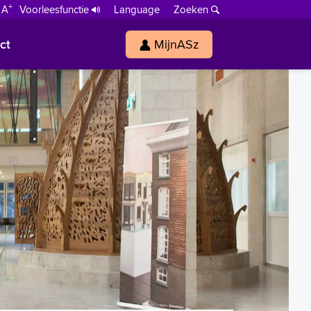
+
 A
Voorleesfunctie
Language
Zoeken
ct
MijnASz
s
h