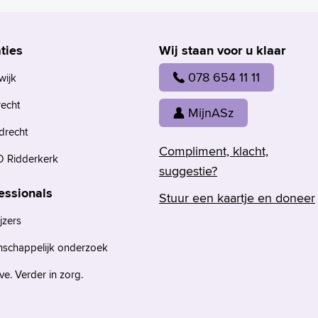
ties
Wij staan voor u klaar
078 654 11 11
wijk
recht
MijnASz
drecht
Compliment, klacht,
 Ridderkerk
suggestie?
essionals
Stuur een kaartje en doneer
jzers
nschappelijk onderzoek
e. Verder in zorg.