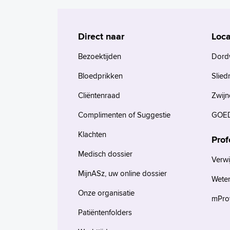
Direct naar
Loca
Bezoektijden
Dord
Bloedprikken
Slied
Cliëntenraad
Zwijn
Complimenten of Suggestie
GOED
Klachten
Prof
Medisch dossier
Verwi
MijnASz, uw online dossier
Wete
Onze organisatie
mProv
Patiëntenfolders