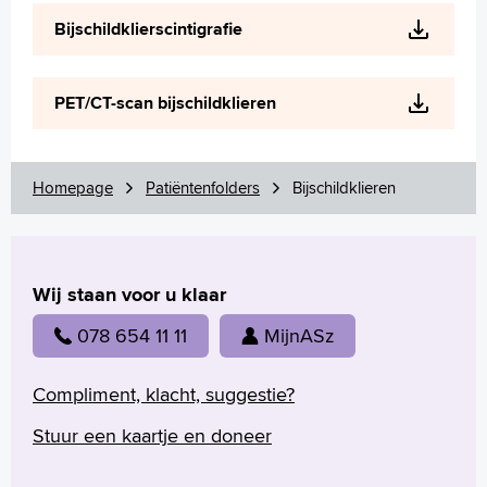
Wetenschappelijk onderzoek
Bijschildklierscintigrafie
+
Tekstgrootte A
Voorleesfunctie
PET/CT-scan bijschildklieren
Language
Zoeken
Homepage
Patiëntenfolders
Bijschildklieren
English
Français
Polski
Türkçe
Wij staan voor u klaar
Arabisch
078 654 11 11
MijnASz
Compliment, klacht, suggestie?
Stuur een kaartje en doneer