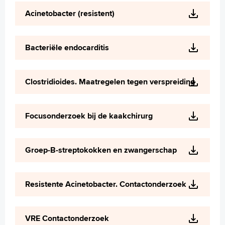
Wetenschappelijk onderzoek
Acinetobacter (resistent)
+
Tekstgrootte A
Voorleesfunctie
Bacteriële endocarditis
Language
Zoeken
Clostridioides. Maatregelen tegen verspreiding
English
Français
Focusonderzoek bij de kaakchirurg
Polski
Türkçe
Arabisch
Groep-B-streptokokken en zwangerschap
Resistente Acinetobacter. Contactonderzoek
VRE Contactonderzoek