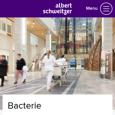
Menu
Homepage
Praktische informatie
Specialismen
Werken en leren
Medewerkers
Contact
MijnASz
Bacterie
Verwijzers