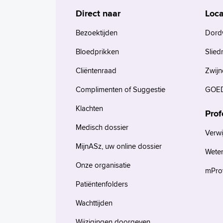
Direct naar
Loca
Bezoektijden
Dord
Bloedprikken
Slied
Cliëntenraad
Zwijn
Complimenten of Suggestie
GOED
Klachten
Prof
Medisch dossier
Verwi
MijnASz, uw online dossier
Wete
Onze organisatie
mProv
Patiëntenfolders
Wachttijden
Wijzigingen doorgeven