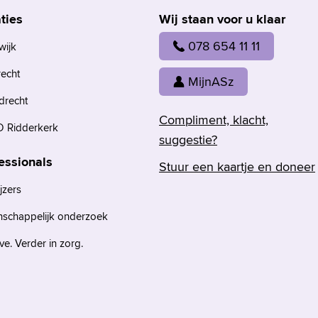
ties
Wij staan voor u klaar
078 654 11 11
wijk
recht
MijnASz
drecht
Compliment, klacht,
 Ridderkerk
suggestie?
essionals
Stuur een kaartje en doneer
jzers
nschappelijk onderzoek
e. Verder in zorg.