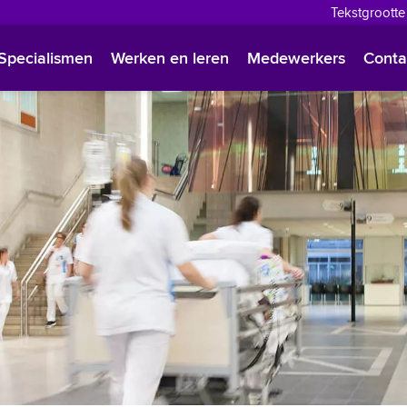
Tekstgrootte
English
Specialismen
Werken en leren
Medewerkers
Conta
Françai
Polski
Türkçe
Arabisc