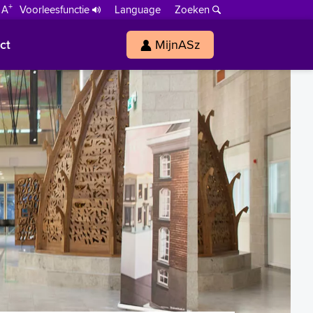
+
 A
Voorleesfunctie
Language
Zoeken
ct
MijnASz
s
h