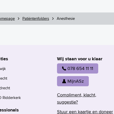
omepage
Patiëntenfolders
Anesthesie
ties
Wij staan voor u klaar
078 654 11 11
wijk
recht
MijnASz
drecht
Compliment, klacht,
 Ridderkerk
suggestie?
essionals
Stuur een kaartje en doneer