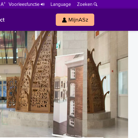
+
 A
Voorleesfunctie
Language
Zoeken
ct
MijnASz
s
h