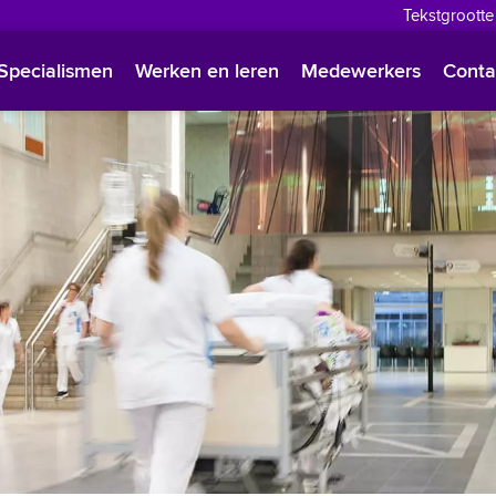
Tekstgrootte
English
Specialismen
Werken en leren
Medewerkers
Conta
Françai
Polski
Türkçe
Arabisc