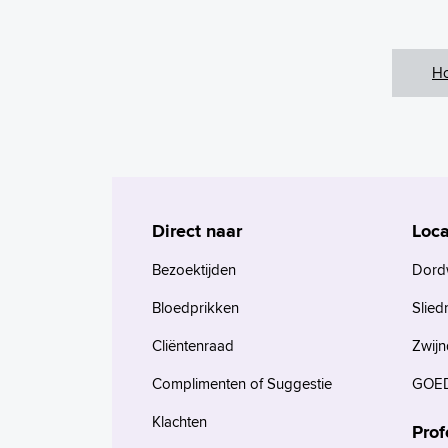
H
Direct naar
Loca
Bezoektijden
Dord
Bloedprikken
Slied
Cliëntenraad
Zwijn
Complimenten of Suggestie
GOED
Klachten
Prof