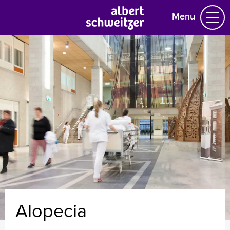
Menu
Homepage
Praktische informatie
Specialismen
Werken en leren
Medewerkers
Contact
MijnASz
Alopecia
Verwijzers