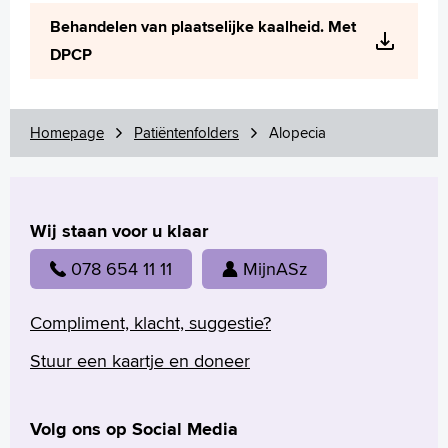
Wetenschappelijk onderzoek
Behandelen van plaatselijke kaalheid. Met
+
Tekstgrootte A
DPCP
Voorleesfunctie
Language
Zoeken
Homepage
Patiëntenfolders
Alopecia
English
Français
Wij staan voor u klaar
Polski
Türkçe
078 654 11 11
MijnASz
Arabisch
Compliment, klacht, suggestie?
Stuur een kaartje en doneer
Volg ons op Social Media