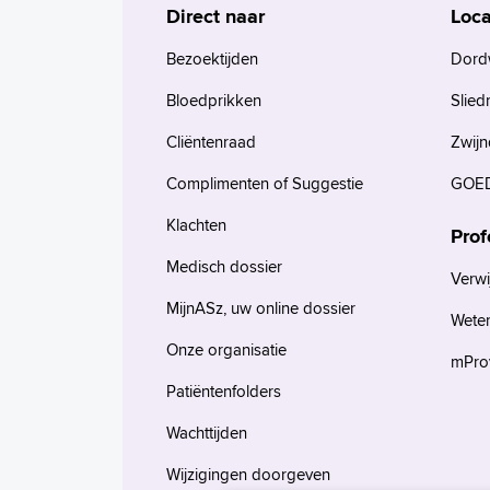
Direct naar
Loca
Bezoektijden
Dord
Bloedprikken
Slied
Cliëntenraad
Zwijn
Complimenten of Suggestie
GOED
Klachten
Prof
Medisch dossier
Verwi
MijnASz, uw online dossier
Wete
Onze organisatie
mProv
Patiëntenfolders
Wachttijden
Wijzigingen doorgeven