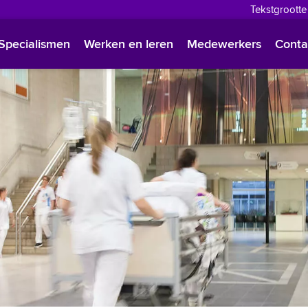
Tekstgrootte
English
Specialismen
Werken en leren
Medewerkers
Conta
Françai
Polski
Türkçe
Arabisc