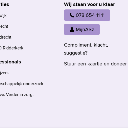
ties
Wij staan voor u klaar
078 654 11 11
wijk
recht
MijnASz
drecht
Compliment, klacht,
 Ridderkerk
suggestie?
essionals
Stuur een kaartje en doneer
jzers
nschappelijk onderzoek
e. Verder in zorg.