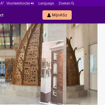
+
 A
Voorleesfunctie
Language
Zoeken
ct
MijnASz
s
h