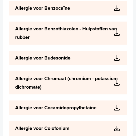
Wetenschappelijk onderzoek
Allergie voor Benzocaïne
+
Tekstgrootte A
Voorleesfunctie
Allergie voor Benzothiazolen - Hulpstoffen van
Language
rubber
Zoeken
English
Allergie voor Budesonide
Français
Polski
Allergie voor Chromaat (chromium - potassium
Türkçe
dichromate)
Arabisch
Allergie voor Cocamidopropylbetaine
Allergie voor Colofonium