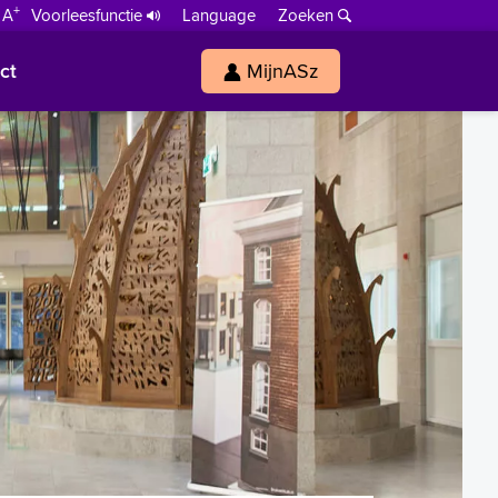
+
 A
Voorleesfunctie
Language
Zoeken
ct
MijnASz
s
h