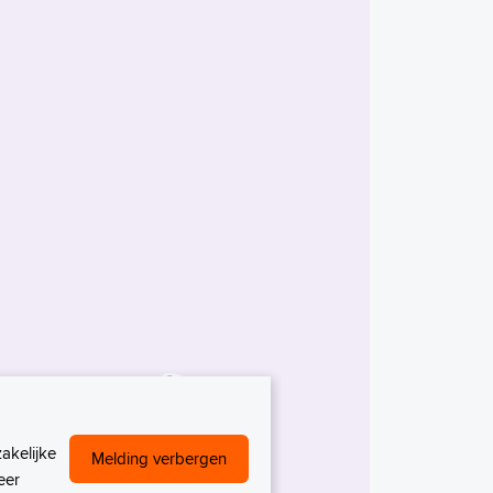
akelijke
Melding verbergen
eer