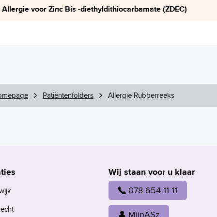
Allergie voor Zinc Bis -diethyldithiocarbamate (ZDEC)
omepage
Patiëntenfolders
Allergie Rubberreeks
ties
Wij staan voor u klaar
078 654 11 11
wijk
recht
MijnASz