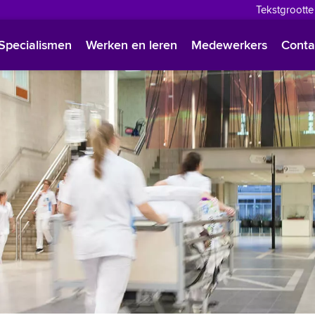
Tekstgrootte
English
Specialismen
Werken en leren
Medewerkers
Conta
Françai
Polski
Türkçe
Arabisc