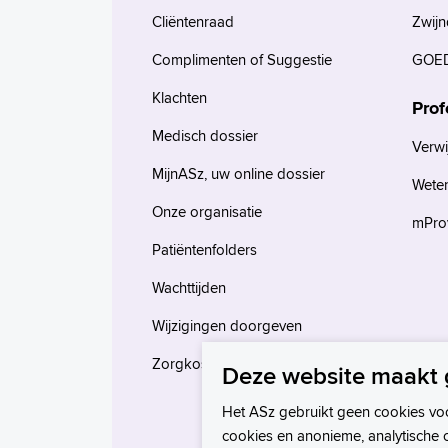
Cliëntenraad
Zwijn
Complimenten of Suggestie
GOED
Klachten
Prof
Medisch dossier
Verwi
MijnASz, uw online dossier
Wete
Onze organisatie
mProv
Patiëntenfolders
Wachttijden
Wijzigingen doorgeven
Zorgkosten en verzekeringen
Deze website maakt 
Het ASz gebruikt geen cookies vo
cookies en anonieme, analytische 