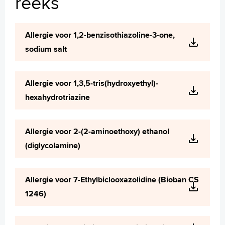
reeks
Wetenschappelijk onderzoek
+
Tekstgrootte A
Allergie voor 1,2-benzisothiazoline-3-one,
Voorleesfunctie
sodium salt
Language
Zoeken
Allergie voor 1,3,5-tris(hydroxyethyl)-
English
hexahydrotriazine
Français
Polski
Türkçe
Allergie voor 2-(2-aminoethoxy) ethanol
Arabisch
(diglycolamine)
Allergie voor 7-Ethylbiclooxazolidine (Bioban CS
1246)