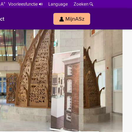
+
 A
Voorleesfunctie
Language
Zoeken
ct
MijnASz
s
h