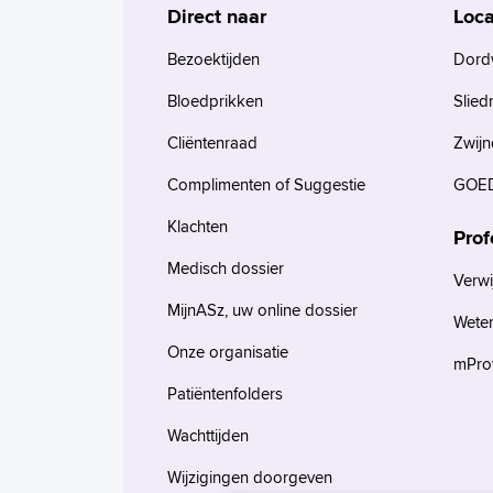
Direct naar
Loca
Bezoektijden
Dord
Bloedprikken
Slied
Cliëntenraad
Zwijn
Complimenten of Suggestie
GOED
Klachten
Prof
Medisch dossier
Verwi
MijnASz, uw online dossier
Wete
Onze organisatie
mProv
Patiëntenfolders
Wachttijden
Wijzigingen doorgeven