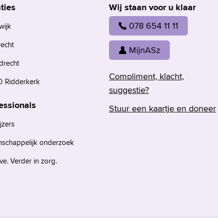
ties
Wij staan voor u klaar
078 654 11 11
wijk
recht
MijnASz
drecht
Compliment, klacht,
 Ridderkerk
suggestie?
essionals
Stuur een kaartje en doneer
jzers
nschappelijk onderzoek
e. Verder in zorg.