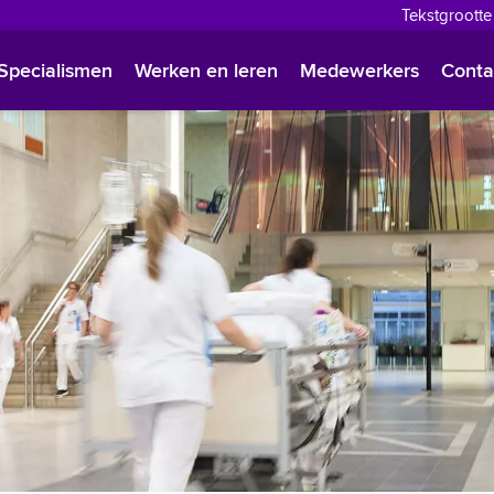
Tekstgrootte
English
Specialismen
Werken en leren
Medewerkers
Conta
Françai
Polski
Türkçe
Arabisc