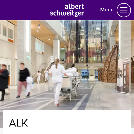
Menu
Homepage
Praktische informatie
Specialismen
Werken en leren
Medewerkers
Contact
MijnASz
ALK
Verwijzers