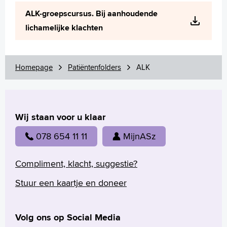
Wetenschappelijk onderzoek
ALK-groepscursus. Bij aanhoudende
+
Tekstgrootte A
lichamelijke klachten
Voorleesfunctie
Language
Zoeken
Homepage
Patiëntenfolders
ALK
English
Français
Wij staan voor u klaar
Polski
Türkçe
078 654 11 11
MijnASz
Arabisch
Compliment, klacht, suggestie?
Stuur een kaartje en doneer
Volg ons op Social Media