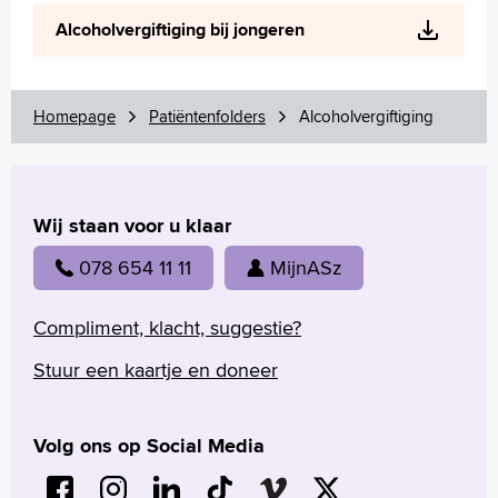
Wetenschappelijk onderzoek
Alcoholvergiftiging bij jongeren
+
Tekstgrootte A
Voorleesfunctie
Language
Homepage
Patiëntenfolders
Alcoholvergiftiging
Zoeken
English
Wij staan voor u klaar
Français
Polski
078 654 11 11
MijnASz
Türkçe
Arabisch
Compliment, klacht, suggestie?
Stuur een kaartje en doneer
Volg ons op Social Media