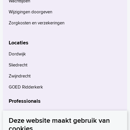
Wachttijden
Wijzigingen doorgeven
Zorgkosten en verzekeringen
Locaties
Dordwijk
Sliedrecht
Zwijndrecht
GOED Ridderkerk
Professionals
Verwijzers
Deze website maakt gebruik van
Wetenschappelijk onderzoek
cookies