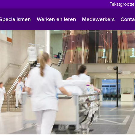
Tekstgrootte
English
Specialismen
Werken en leren
Medewerkers
Conta
Françai
Polski
Türkçe
Arabisc