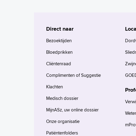
Direct naar
Loca
Bezoektijden
Dord
Bloedprikken
Slied
Cliëntenraad
Zwijn
Complimenten of Suggestie
GOED
Klachten
Prof
Medisch dossier
Verwi
MijnASz, uw online dossier
Wete
Onze organisatie
mProv
Patiëntenfolders