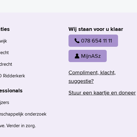
ties
Wij staan voor u klaar
078 654 11 11
wijk
recht
MijnASz
drecht
Compliment, klacht,
 Ridderkerk
suggestie?
essionals
Stuur een kaartje en doneer
jzers
nschappelijk onderzoek
e. Verder in zorg.