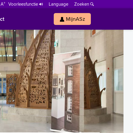
+
 A
Voorleesfunctie
Language
Zoeken
ct
MijnASz
s
h