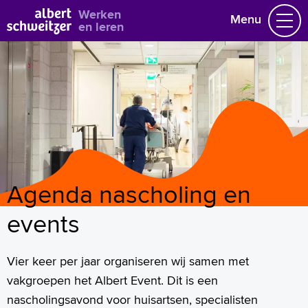
Bekijk alle vacatures
Werken
Menu
en leren
Vacatures
Vakgebieden
Opleidingen & Stages
Flexibel werken
Hoe wij het doen
Vrijwilligerswerk
Agenda nascholing en
Job alert
Mijn vacatures
events
Naar home asz.nl
Vier keer per jaar organiseren wij samen met
vakgroepen het Albert Event. Dit is een
nascholingsavond voor huisartsen, specialisten