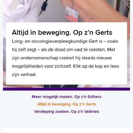
Meer mogelijk maken. Op z’n
Altijd in beweging. Op z’n Gerts
Verdieping zoeken. Op z’n
Esthers
Valéries
Long- en oncologieverpleegkundige Gert is – zoals
Verpleegkundige Esther ontdekte bij het Albert
hij zelf zegt – als de dood om vast te roesten. Met
IC-verpleegkundige Valérie wil alles weten en gaat
Schweitzer haar eigen kracht en maakt nu werk van
zijn ondernemerschap creëert hij steeds nieuwe
zélf op zoek naar antwoorden. Klik op de kop en
haar persoonlijke missie. Klik op de kop en lees het
mogelijkheden voor zichzelf. Klik op de kop en lees
lees in het verhaal van Valérie hoe zij de zorg en
verhaal van Esther, onze ‘digitale hoofdzuster’.
zijn verhaal.
zichzelf steeds blijft vernieuwen.
Meer mogelijk maken. Op z’n Esthers
Altijd in beweging. Op z’n Gerts
Verdieping zoeken. Op z’n Valéries