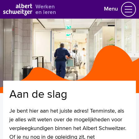
Bekijk alle vacatures
Werken
Menu
en leren
Vacatures
Vakgebieden
Opleidingen & Stages
Flexibel werken
Hoe wij het doen
Vrijwilligerswerk
Aan de slag
Job alert
Mijn vacatures
Je bent hier aan het juiste adres! Tenminste, als
Naar home asz.nl
je alles wilt weten over de mogelijkheden voor
verpleegkundigen binnen het Albert Schweitzer.
Of je nu nog in de opleiding zit, net