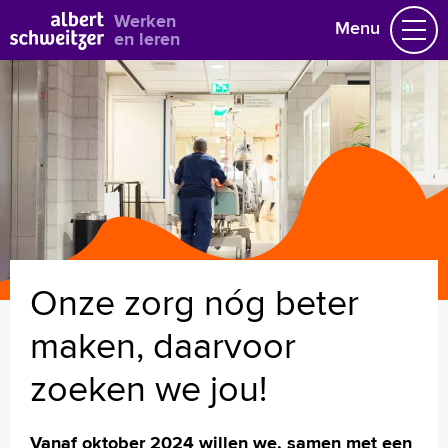
Bekijk alle vacatures
Werken
Menu
en leren
Vacatures
Vakgebieden
Opleidingen & Stages
Flexibel werken
Hoe wij het doen
Vrijwilligerswerk
Onze zorg nóg beter
Job alert
Mijn vacatures
maken, daarvoor
Naar home asz.nl
zoeken we jou!
Vanaf oktober 2024 willen we, samen met een