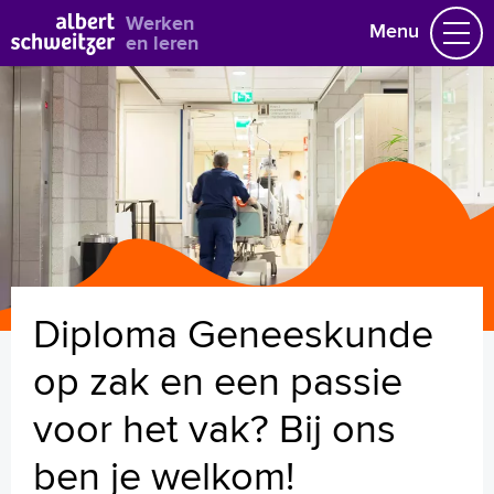
Bekijk alle vacatures
Werken
Menu
en leren
Vacatures
Vakgebieden
Opleidingen & Stages
Flexibel werken
Hoe wij het doen
Vrijwilligerswerk
Diploma Geneeskunde
Job alert
Mijn vacatures
op zak en een passie
Naar home asz.nl
voor het vak? Bij ons
ben je welkom!