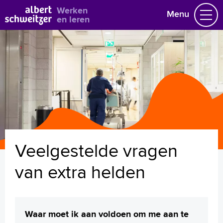
Bekijk alle vacatures
Werken
Menu
en leren
Vacatures
Vakgebieden
Opleidingen & Stages
Flexibel werken
Hoe wij het doen
Vrijwilligerswerk
Veelgestelde vragen
Job alert
Mijn vacatures
van extra helden
Naar home asz.nl
Waar moet ik aan voldoen om me aan te