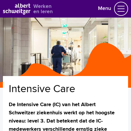
Bekijk alle vacatures
Werken
Menu
en leren
Vacatures
Vakgebieden
Opleidingen & Stages
Flexibel werken
Hoe wij het doen
Vrijwilligerswerk
Intensive Care
Job alert
Mijn vacatures
De Intensive Care (IC) van het Albert
Naar home asz.nl
Schweitzer ziekenhuis werkt op het hoogste
niveau: level 3. Dat betekent dat de IC-
medewerkers verschillende ernstig zieke