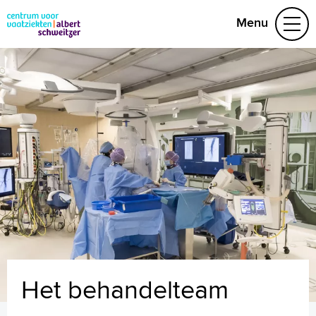
Menu
Aandoeningen
Leefstijl en preventie
Het behandelteam
Video's
078 652 32 50
Naar home asz.nl
Het behandelteam