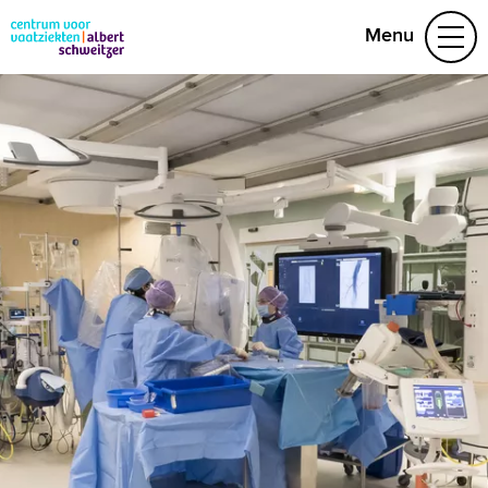
Menu
Aandoeningen
Leefstijl en preventie
Het behandelteam
Video's
078 652 32 50
Naar home asz.nl