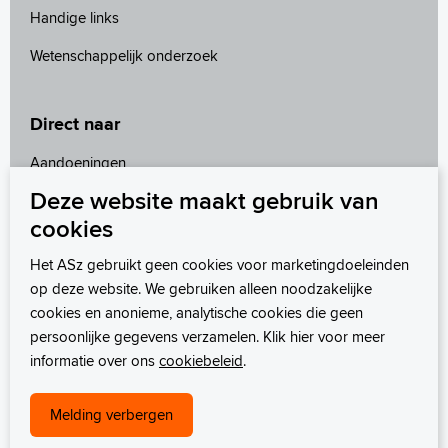
Handige links
Wetenschappelijk onderzoek
Direct naar
Aandoeningen
Deze website maakt gebruik van
Leefstijl en preventie
cookies
Het behandelteam
Het ASz gebruikt geen cookies voor marketingdoeleinden
MijnASz
op deze website. We gebruiken alleen noodzakelijke
cookies en anonieme, analytische cookies die geen
persoonlijke gegevens verzamelen. Klik hier voor meer
informatie over ons
cookiebeleid
.
Melding verbergen