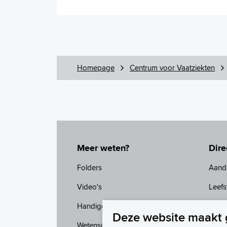
Homepage
Centrum voor Vaatziekten
Meer weten?
Dire
Folders
Aand
Video's
Leefst
Handige links
Het 
Deze website maakt 
Wetenschappelijk onderzoek
Mijn