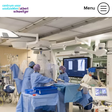
Menu
Aandoeningen
Leefstijl en preventie
Het behandelteam
Video's
078 652 32 50
Naar home asz.nl