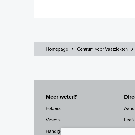
Homepage
Centrum voor Vaatziekten
Meer weten?
Dire
Folders
Aand
Video's
Leefst
Handige links
Het 