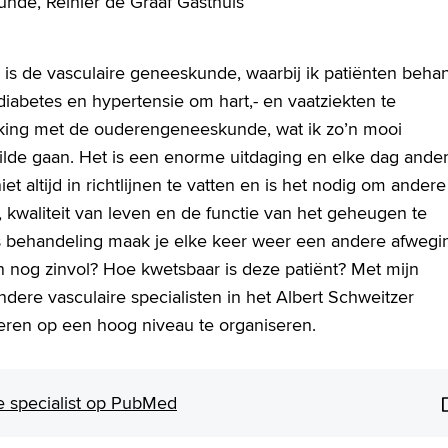
nde, Reinier de Graaf Gasthuis
 is de vasculaire geneeskunde, waarbij ik patiënten beha
iabetes en hypertensie om hart,- en vaatziekten te
king met de ouderengeneeskunde, wat ik zo’n mooi
ilde gaan. Het is een enorme uitdaging en elke dag ander
et altijd in richtlijnen te vatten en is het nodig om andere
t, kwaliteit van leven en de functie van het geheugen te
ls behandeling maak je elke keer weer een andere afwegi
 nog zinvol? Hoe kwetsbaar is deze patiënt? Met mijn
ere vasculaire specialisten in het Albert Schweitzer
uderen op een hoog niveau te organiseren.
 de specialist op PubMed