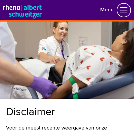
Menu
Sluiting Papendrechtsebrug
Kinderwens
Zwangerschap
Bevalling
Neonatologie
Kinderafdeling
078 654 11 11
Disclaimer
Voor de meest recente weergave van onze
Naar home asz.nl