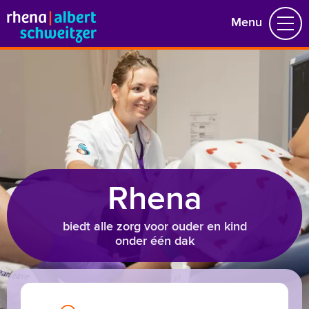
Menu
Sluiting Papendrechtsebrug
Kinderwens
Zwangerschap
Bevalling
Neonatologie
Kinderafdeling
Rhena
078 654 11 11
biedt alle zorg voor ouder en kind
onder één dak
Naar home asz.nl