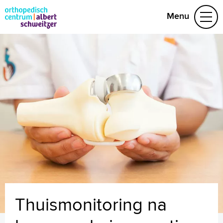
Menu
Aandoeningen
Behandelteam
Folders
(078) 652 32 70
Naar home asz.nl
MijnASz
+
Tekstgrootte A
Voorleesfunctie
Thuismonitoring na