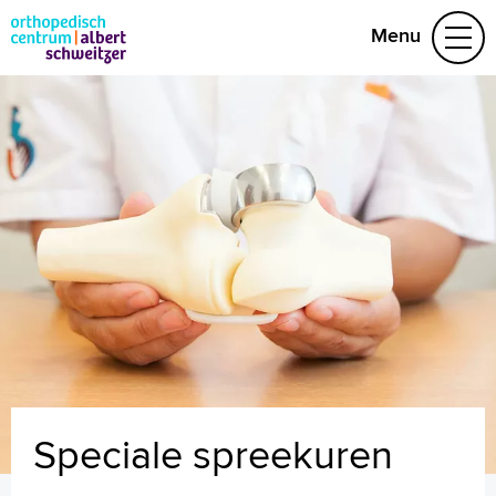
Menu
Aandoeningen
Behandelteam
Folders
(078) 652 32 70
Naar home asz.nl
MijnASz
+
Tekstgrootte A
Voorleesfunctie
Speciale spreekuren