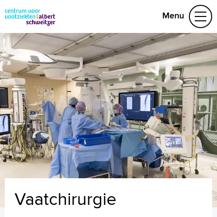
Menu
Aandoeningen
Leefstijl en preventie
Het behandelteam
Video's
078 652 32 50
Naar home asz.nl
Vaatchirurgie