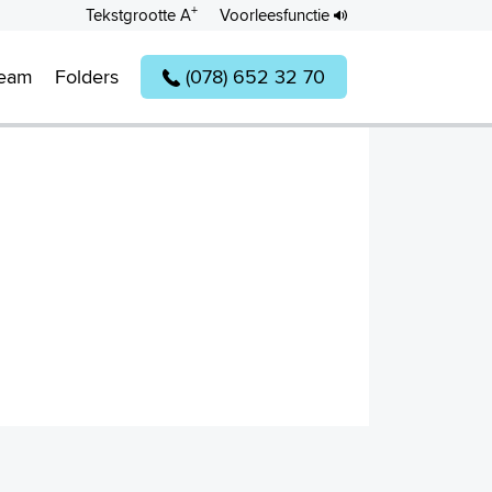
+
Tekstgrootte A
Voorleesfunctie
team
Folders
(078) 652 32 70