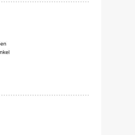
een
enkel