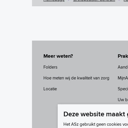
Meer weten?
Prak
Folders
Aand
Hoe meten wij de kwaliteit van zorg
Mijn
Locatie
Speci
Uw b
Wacht
Deze website maakt 
Het ASz gebruikt geen cookies vo