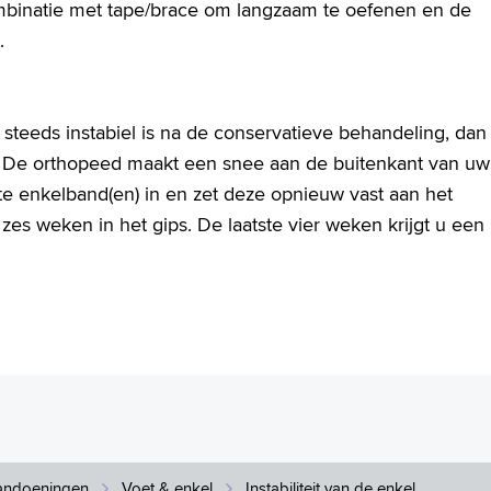
ombinatie met tape/brace om langzaam te oefenen en de
.
g steeds instabiel is na de conservatieve behandeling, dan 
. De orthopeed maakt een snee aan de buitenkant van uw
ste enkelband(en) in en zet deze opnieuw vast aan het
zes weken in het gips. De laatste vier weken krijgt u een
andoeningen
Voet & enkel
Instabiliteit van de enkel