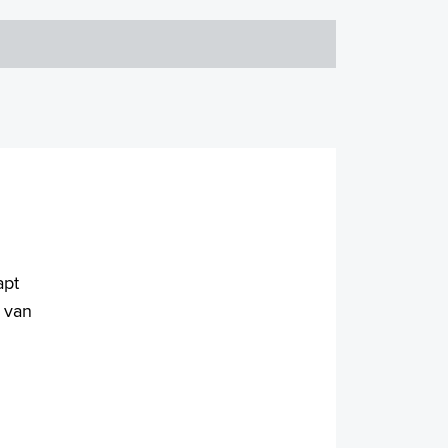
apt
l van