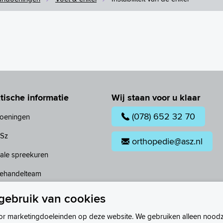
tische informatie
Wij staan voor u klaar
(078) 652 32 70
oeningen
ASz
orthopedie@asz.nl
ale spreekuren
ehandelteam
tijden
gebruik van cookies
or marketingdoeleinden op deze website. We gebruiken alleen noodz