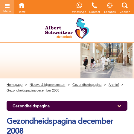
Menu
Home
WhatsApp
Contact
Locaties
Zoeken
Homepage
>
Nieuws & bijeenkomsten
>
Gezondheidspagina
>
Archief
>
Gezondheidspagina december 2008
Gezondheidspagina
Gezondheidspagina december
2008