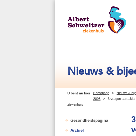
Nieuws & bij
Homepage
>
Nieuws & bi
U bent nu hier
2008
>
3 vragen aan...Mar
ziekenhuis
3
Gezondheidspagina
v
Archief