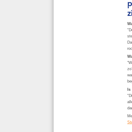
p
z
Wa
"D
st
Da
ro
Wa
“W
zo
wa
be
Is
"D
al
da
Me
St