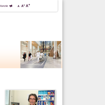
+
+
A
A
functie
A