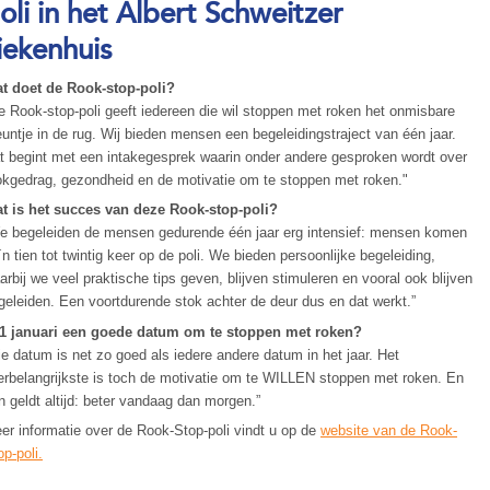
oli in het Albert Schweitzer
iekenhuis
t doet de Rook-stop-poli?
e Rook-stop-poli geeft iedereen die wil stoppen met roken het onmisbare
euntje in de rug. Wij bieden mensen een begeleidingstraject van één jaar.
t begint met een intakegesprek waarin onder andere gesproken wordt over
okgedrag, gezondheid en de motivatie om te stoppen met roken."
t is het succes van deze Rook-stop-poli?
e begeleiden de mensen gedurende één jaar erg intensief: mensen komen
´n tien tot twintig keer op de poli. We bieden persoonlijke begeleiding,
arbij we veel praktische tips geven, blijven stimuleren en vooral ook blijven
geleiden. Een voortdurende stok achter de deur dus en dat werkt.”
 1 januari een goede datum om te stoppen met roken?
ie datum is net zo goed als iedere andere datum in het jaar. Het
lerbelangrijkste is toch de motivatie om te WILLEN stoppen met roken. En
n geldt altijd: beter vandaag dan morgen.”
er informatie over de Rook-Stop-poli vindt u op de
website van de Rook-
op-poli.