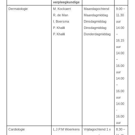
verpleegkundige
Dermatologie
M. Kockaert
Maandagochtend
9.00 –
R. de Man
Maandagmiddag
11.30
I. Boersma
Dinsdagmiddag
uur
P. Khalili
Dinsdagmiddag
14.00
P. Khalili
Donderdagmiddag
–
16.15
uur
14.00
–
16.00
uur
14.00
–
16.00
uur
14.00
-
16.00
uur
Cardiologie
L.J.P.M Woerkens
Vrijdagochtend 1 x
8.30 –