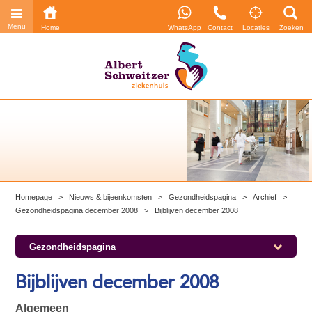
Menu
Home
WhatsApp
Contact
Locaties
Zoeken
Homepage
>
Nieuws & bijeenkomsten
>
Gezondheidspagina
>
Archief
>
Gezondheidspagina december 2008
>
Bijblijven december 2008
Gezondheidspagina
Bijblijven december 2008
Algemeen