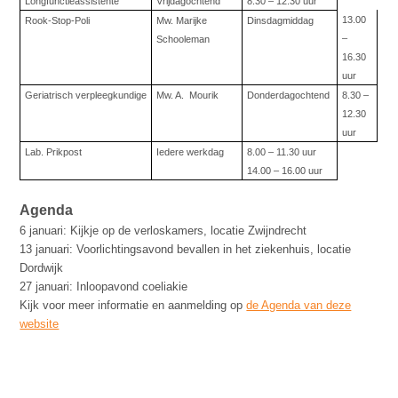
Longfunctieassistente
Vrijdagochtend
8.30 – 12.30 uur
13.00
Rook-Stop-Poli
Mw. Marijke
Dinsdagmiddag
–
Schooleman
16.30
uur
Geriatrisch verpleegkundige
Mw. A.
Mourik
Donderdagochtend
8.30 –
12.30
uur
Lab. Prikpost
Iedere werkdag
8.00 – 11.30 uur
14.00 – 16.00 uur
Agenda
6 januari: Kijkje op de verloskamers, locatie Zwijndrecht
13 januari: Voorlichtingsavond bevallen in het ziekenhuis, locatie
Dordwijk
27 januari: Inloopavond coeliakie
Kijk voor meer informatie en aanmelding op
de Agenda van deze
website