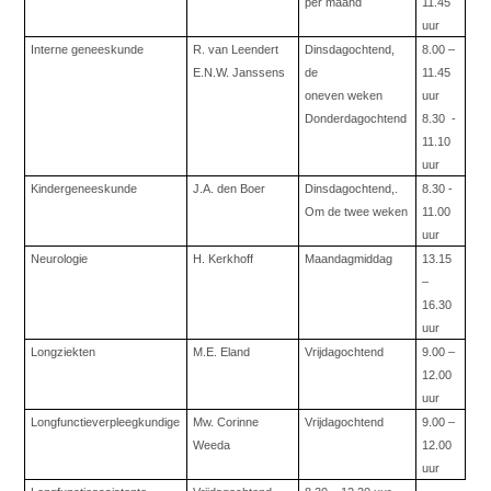
per maand
11.45
uur
Interne geneeskunde
R. van Leendert
Dinsdagochtend,
8.00 –
E.N.W. Janssens
de
11.45
oneven weken
uur
Donderdagochtend
8.30
-
11.10
uur
Kindergeneeskunde
J.A. den Boer
Dinsdagochtend,.
8.30 -
Om de twee weken
11.00
uur
Neurologie
H. Kerkhoff
Maandagmiddag
13.15
–
16.30
uur
Longziekten
M.E. Eland
Vrijdagochtend
9.00 –
12.00
uur
Longfunctieverpleegkundige
Mw. Corinne
Vrijdagochtend
9.00 –
Weeda
12.00
uur