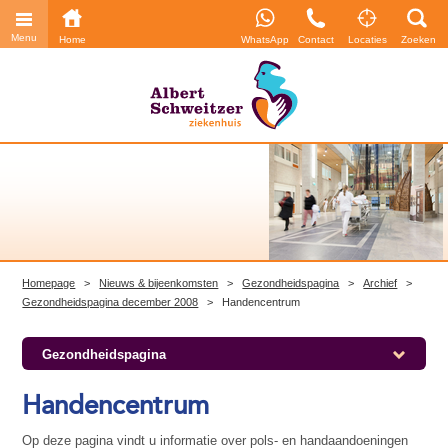
Menu
Home
WhatsApp
Contact
Locaties
Zoeken
Homepage
>
Nieuws & bijeenkomsten
>
Gezondheidspagina
>
Archief
>
Gezondheidspagina december 2008
>
Handencentrum
Gezondheidspagina
Handencentrum
Op deze pagina vindt u informatie over pols- en handaandoeningen