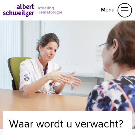
Afdeling
Menu
Hematologie
Aandoeningen
Behandelteam
Research
078 655 19 75
Naar home asz.nl
Waar wordt u verwacht?