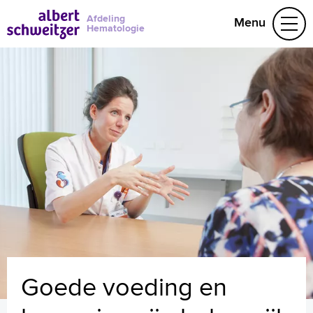
Afdeling
Menu
Hematologie
Aandoeningen
Behandelteam
Research
078 655 19 75
Naar home asz.nl
Goede voeding en