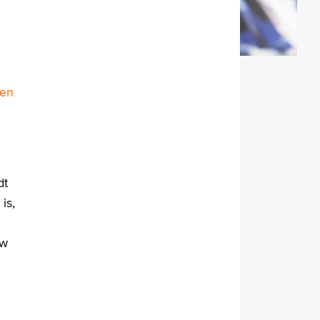
 en
dt
is,
uw