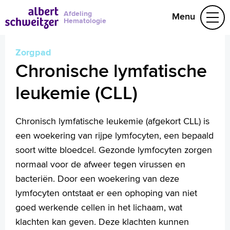
Afdeling
Menu
Hematologie
Zorgpad
Aandoeningen
Chronische lymfatische
Behandelteam
Research
leukemie (CLL)
078 655 19 75
Chronisch lymfatische leukemie (afgekort CLL) is
een woekering van rijpe lymfocyten, een bepaald
Naar home asz.nl
soort witte bloedcel. Gezonde lymfocyten zorgen
normaal voor de afweer tegen virussen en
bacteriën. Door een woekering van deze
lymfocyten ontstaat er een ophoping van niet
goed werkende cellen in het lichaam, wat
klachten kan geven. Deze klachten kunnen