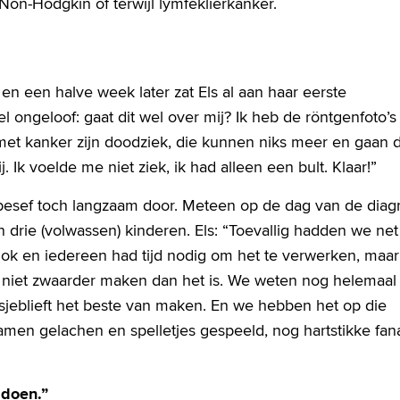
 Non-Hodgkin of terwijl lymfeklierkanker.
en een halve week later zat Els al aan haar eerste
l ongeloof: gaat dit wel over mij? Ik heb de röntgenfoto’s
met kanker zijn doodziek, die kunnen niks meer en gaan 
 Ik voelde me niet ziek, ik had alleen een bult. Klaar!”
 besef toch langzaam door. Meteen op de dag van de dia
 drie (volwassen) kinderen. Els: “Toevallig hadden we ne
chok en iedereen had tijd nodig om het te verwerken, maa
 niet zwaarder maken dan het is. We weten nog helemaal 
lsjeblieft het beste van maken. En we hebben het op die
amen gelachen en spelletjes gespeeld, nog hartstikke fan
 doen.”