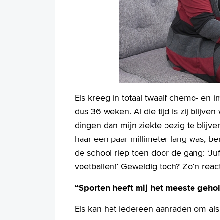
Els kreeg in totaal twaalf chemo- en 
dus 36 weken. Al die tijd is zij blijv
dingen dan mijn ziekte bezig te blijve
haar een paar millimeter lang was, b
de school riep toen door de gang: ‘Ju
voetballen!’ Geweldig toch? Zo’n react
“Sporten heeft mij het meeste geho
Els kan het iedereen aanraden om als 