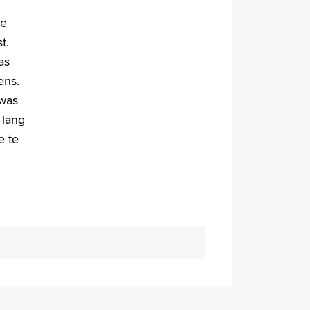
de
t.
as
ens.
 was
 lang
e te