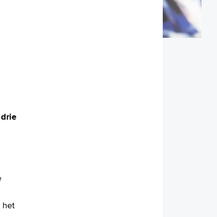
,
 drie
e
 het