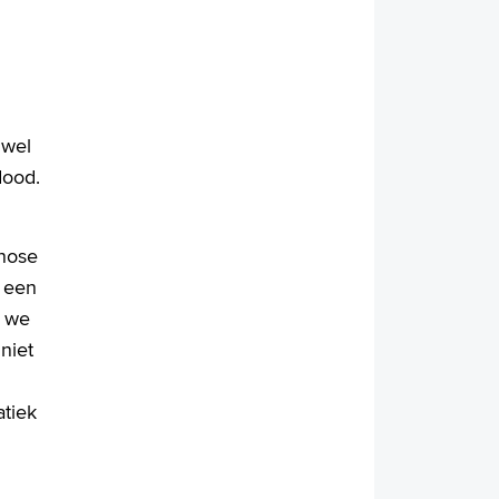
 wel
dood.
gnose
t een
r we
niet
atiek