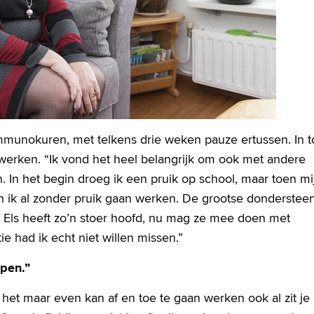
immunokuren, met telkens drie weken pauze ertussen. In t
en werken. “Ik vond het heel belangrijk om ook met andere
n. In het begin droeg ik een pruik op school, maar toen mi
en ik al zonder pruik gaan werken. De grootse donderstee
f Els heeft zo’n stoer hoofd, nu mag ze mee doen met
ie had ik echt niet willen missen.”
lpen.”
het maar even kan af en toe te gaan werken ook al zit je