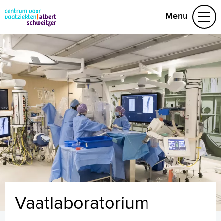
Menu
Aandoeningen
Leefstijl en preventie
Het behandelteam
Video's
078 652 32 50
Naar home asz.nl
Vaatlaboratorium