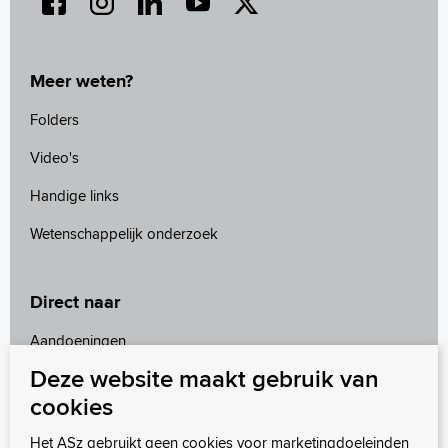
Meer weten?
Folders
Video's
Handige links
Wetenschappelijk onderzoek
Direct naar
Aandoeningen
Deze website maakt gebruik van
Leefstijl en preventie
cookies
Het behandelteam
Het ASz gebruikt geen cookies voor marketingdoeleinden